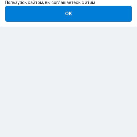
Пользуясь сайтом, вы соглашаетесь с этим
ОК
8-800-555-22-41
Демо Catapulto
Для кого
Тарифы
Информация
О компании
192012, Санкт-Петербург, пр. Обуховской Обороны, 120Б
© Catapulto 2013-
2026