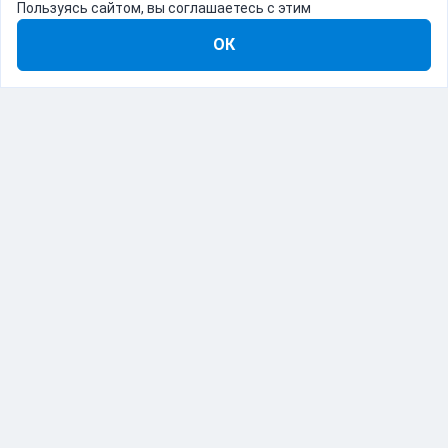
Пользуясь сайтом, вы соглашаетесь с этим
ОК
8-800-555-22-41
Демо Catapulto
Для кого
Тарифы
Информация
О компании
192012, Санкт-Петербург, пр. Обуховской Обороны, 120Б
© Catapulto 2013-
2026