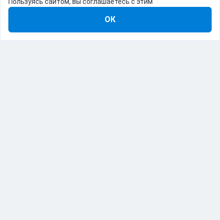
Пользуясь сайтом, вы соглашаетесь с этим
ОК
8-800-555-22-41
Демо Catapulto
Для кого
Тарифы
Информация
О компании
192012, Санкт-Петербург, пр. Обуховской Обороны, 120Б
© Catapulto 2013-
2026