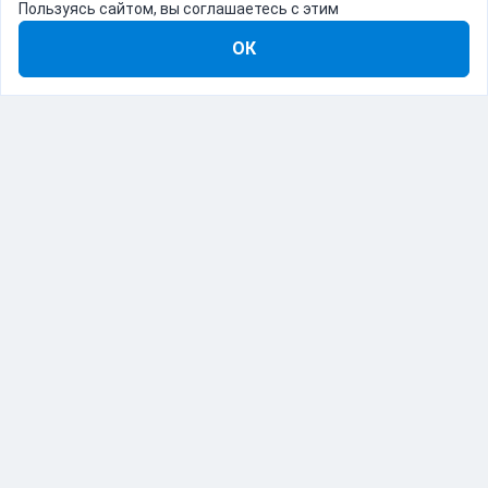
Пользуясь сайтом, вы соглашаетесь с этим
ОК
8-800-555-22-41
Демо Catapulto
Для кого
Тарифы
Информация
О компании
192012, Санкт-Петербург, пр. Обуховской Обороны, 120Б
© Catapulto 2013-
2026