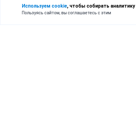
Используем cookie
, чтобы собирать аналитику
Пользуясь сайтом, вы соглашаетесь с этим
Для кого
Тарифы
Бизнесу
Доставка по России
Частным лицам
Интернет-магазинам
Доставка для бизнеса
192012, Санк
и интернет-магазинов