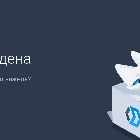
йдена
то важное?