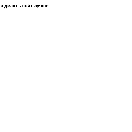
 и делать сайт лучше
Информация
О компании
Новости
Что такое Catapulto
Частые вопросы
Службы доставки
Реферальная программа
Нам доверяют
Публичная оферта
Кейсы
Политика обработки
Блог
персональных данных
Контакты
т-Петербург, пр. Обуховской Обороны, 120Б