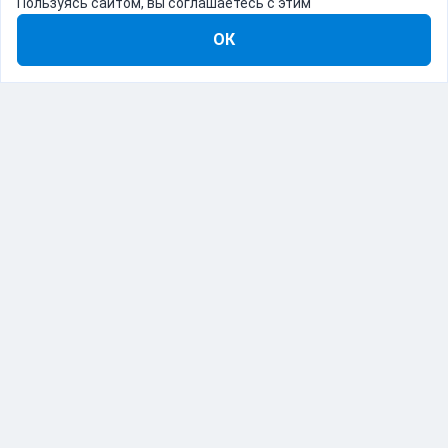
Пользуясь сайтом, вы соглашаетесь с этим
ОК
8-800-555-22-41
Демо Catapulto
Для кого
Тарифы
Информация
О компании
192012, Санкт-Петербург, пр. Обуховской Обороны, 120Б
© Catapulto 2013-
2026