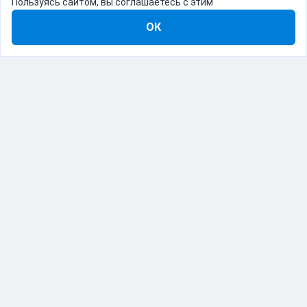
Пользуясь сайтом, вы соглашаетесь с этим
ОК
8-800-555-22-41
Демо Catapulto
Для кого
Тарифы
Информация
О компании
192012, Санкт-Петербург, пр. Обуховской Обороны, 120Б
© Catapulto 2013-
2026