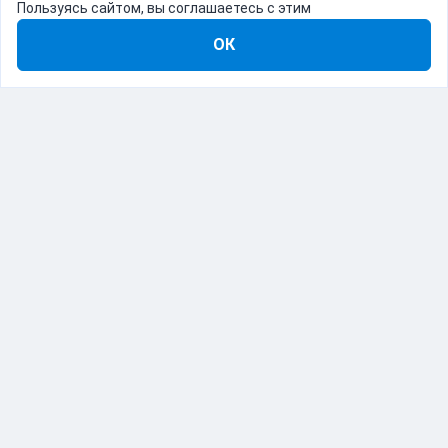
Пользуясь сайтом, вы соглашаетесь с этим
ОК
8-800-555-22-41
Демо Catapulto
Для кого
Тарифы
Информация
О компании
192012, Санкт-Петербург, пр. Обуховской Обороны, 120Б
© Catapulto 2013-
2026