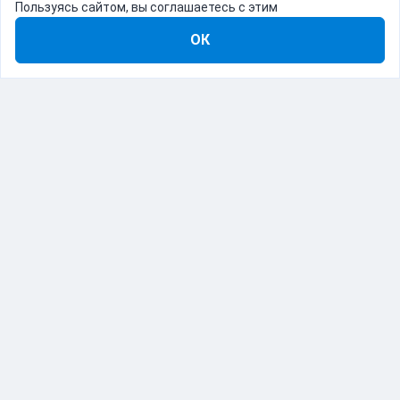
Пользуясь сайтом, вы соглашаетесь с этим
ОК
8-800-555-22-41
Демо Catapulto
Для кого
Тарифы
Информация
О компании
192012, Санкт-Петербург, пр. Обуховской Обороны, 120Б
© Catapulto 2013-
2026