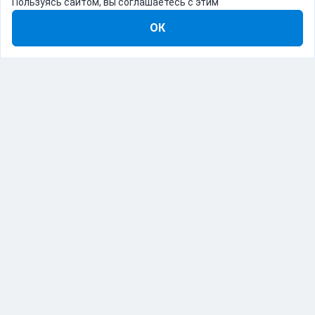
Пользуясь сайтом, вы соглашаетесь с этим
ОК
8-800-555-22-41
Демо Catapulto
Для кого
Тарифы
Информация
О компании
192012, Санкт-Петербург, пр. Обуховской Обороны, 120Б
© Catapulto 2013-
2026