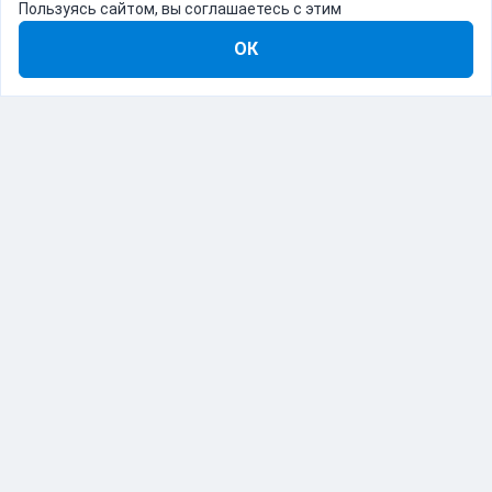
Пользуясь сайтом, вы соглашаетесь с этим
ОК
8-800-555-22-41
Демо Catapulto
Для кого
Тарифы
Информация
О компании
192012, Санкт-Петербург, пр. Обуховской Обороны, 120Б
© Catapulto 2013-
2026