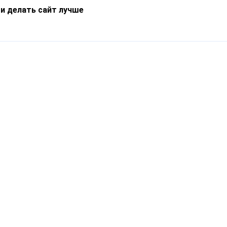
 и делать сайт лучше
Информация
О компании
Новости
Что такое Catapulto
Частые вопросы
Службы доставки
Реферальная программа
Нам доверяют
Публичная оферта
Кейсы
Политика обработки
Блог
персональных данных
Контакты
т-Петербург, пр. Обуховской Обороны, 120Б