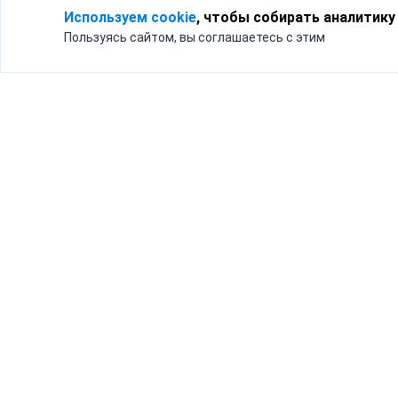
Используем cookie
, чтобы собирать аналитику
Пользуясь сайтом, вы соглашаетесь с этим
Для кого
Тарифы
Бизнесу
Доставка по России
Частным лицам
Интернет-магазинам
Доставка для бизнеса
192012, Санк
и интернет-магазинов