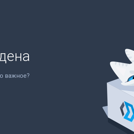
йдена
то важное?