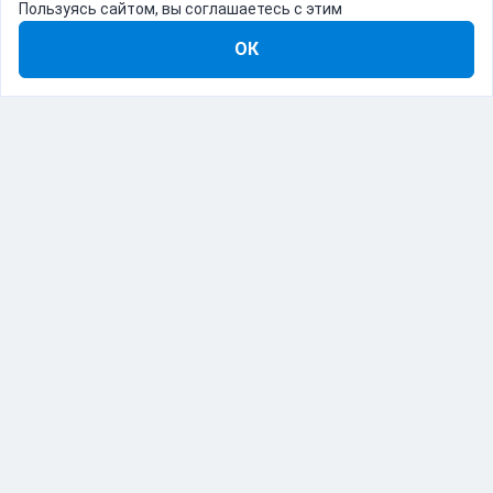
Пользуясь сайтом, вы соглашаетесь с этим
ОК
8-800-555-22-41
Демо Catapulto
Для кого
Тарифы
Информация
О компании
192012, Санкт-Петербург, пр. Обуховской Обороны, 120Б
© Catapulto 2013-
2026