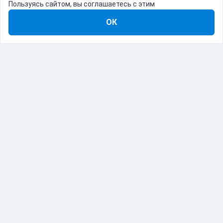
Пользуясь сайтом, вы соглашаетесь с этим
ОК
8-800-555-22-41
Демо Catapulto
Для кого
Тарифы
Информация
О компании
192012, Санкт-Петербург, пр. Обуховской Обороны, 120Б
© Catapulto 2013-
2026