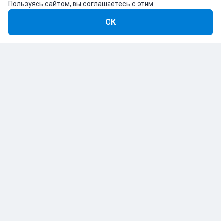
Пользуясь сайтом, вы соглашаетесь с этим
ОК
8-800-555-22-41
Демо Catapulto
Для кого
Тарифы
Информация
О компании
192012, Санкт-Петербург, пр. Обуховской Обороны, 120Б
© Catapulto 2013-
2026