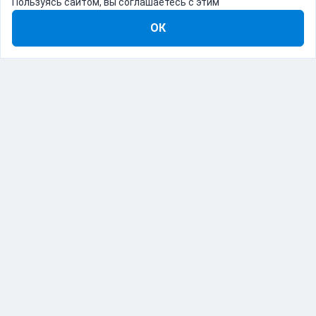
Пользуясь сайтом, вы соглашаетесь с этим
ОК
8-800-555-22-41
Демо Catapulto
Для кого
Тарифы
Информация
О компании
192012, Санкт-Петербург, пр. Обуховской Обороны, 120Б
© Catapulto 2013-
2026