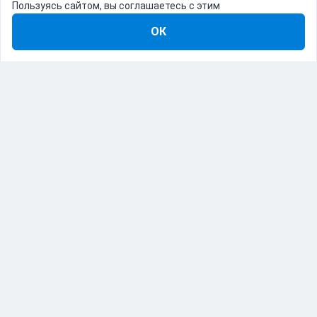
Пользуясь сайтом, вы соглашаетесь с этим
ОК
8-800-555-22-41
Демо Catapulto
Для кого
Тарифы
Информация
О компании
192012, Санкт-Петербург, пр. Обуховской Обороны, 120Б
© Catapulto 2013-
2026