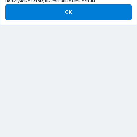
Пользуясь сайтом, вы соглашаетесь с этим
ОК
8-800-555-22-41
Демо Catapulto
Для кого
Тарифы
Информация
О компании
192012, Санкт-Петербург, пр. Обуховской Обороны, 120Б
© Catapulto 2013-
2026