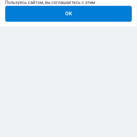
Пользуясь сайтом, вы соглашаетесь с этим
ОК
8-800-555-22-41
Демо Catapulto
Для кого
Тарифы
Информация
О компании
192012, Санкт-Петербург, пр. Обуховской Обороны, 120Б
© Catapulto 2013-
2026