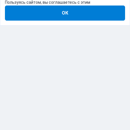
Пользуясь сайтом, вы соглашаетесь с этим
ОК
8-800-555-22-41
Демо Catapulto
Для кого
Тарифы
Информация
О компании
192012, Санкт-Петербург, пр. Обуховской Обороны, 120Б
© Catapulto 2013-
2026