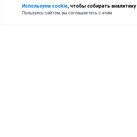
Используем cookie
, чтобы собирать аналитику
Пользуясь сайтом, вы соглашаетесь с этим
Для кого
Тарифы
Бизнесу
Доставка по России
Частным лицам
Интернет-магазинам
Доставка для бизнеса
192012, Санк
и интернет-магазинов