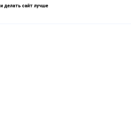
 и делать сайт лучше
Информация
О компании
Новости
Что такое Catapulto
Частые вопросы
Службы доставки
Реферальная программа
Нам доверяют
Публичная оферта
Кейсы
Политика обработки
Блог
персональных данных
Контакты
т-Петербург, пр. Обуховской Обороны, 120Б