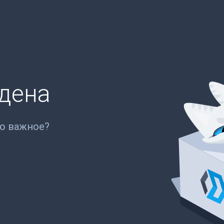
йдена
то важное?