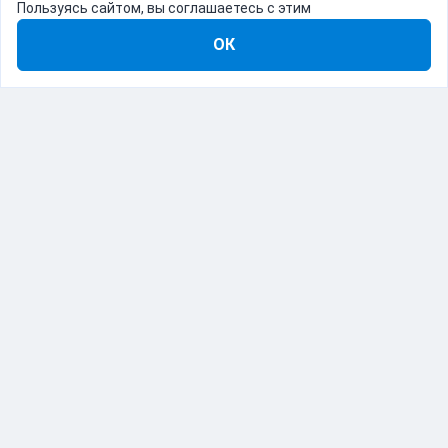
Пользуясь сайтом, вы соглашаетесь с этим
ОК
8-800-555-22-41
Демо Catapulto
Для кого
Тарифы
Информация
О компании
192012, Санкт-Петербург, пр. Обуховской Обороны, 120Б
© Catapulto 2013-
2026