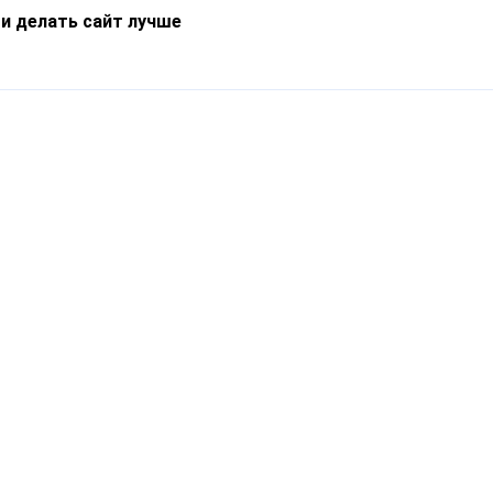
 и делать сайт лучше
Информация
О компании
Новости
Что такое Catapulto
Частые вопросы
Службы доставки
Реферальная программа
Нам доверяют
Публичная оферта
Кейсы
Политика обработки
Блог
персональных данных
Контакты
т-Петербург, пр. Обуховской Обороны, 120Б