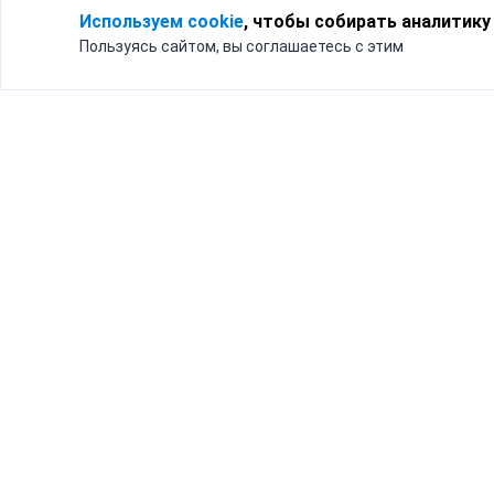
Используем cookie
, чтобы собирать аналитику
Пользуясь сайтом, вы соглашаетесь с этим
Для кого
Тарифы
Бизнесу
Доставка по России
Частным лицам
Интернет-магазинам
Доставка для бизнеса
192012, Санк
и интернет-магазинов