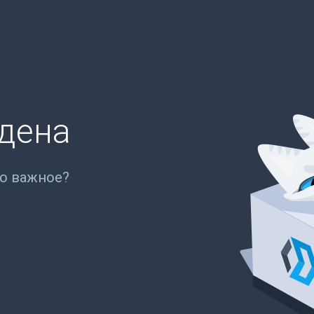
йдена
то важное?