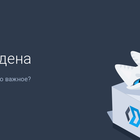
йдена
то важное?