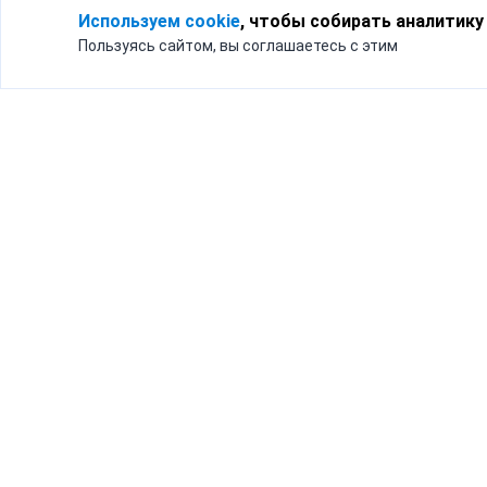
Используем cookie
, чтобы собирать аналитику
Пользуясь сайтом, вы соглашаетесь с этим
Для кого
Тарифы
Бизнесу
Доставка по России
Частным лицам
Интернет-магазинам
Доставка для бизнеса
192012, Санк
и интернет-магазинов