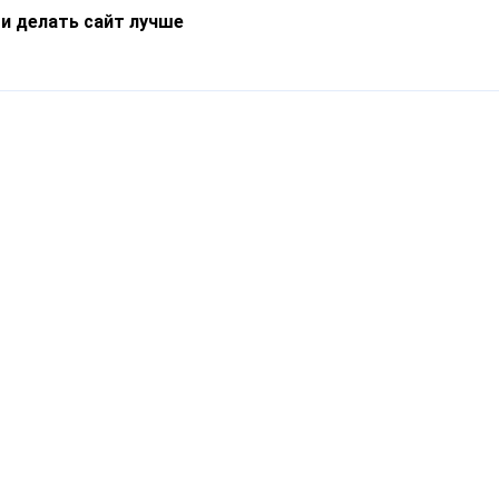
 и делать сайт лучше
Информация
О компании
Новости
Что такое Catapulto
Частые вопросы
Службы доставки
Реферальная программа
Нам доверяют
Публичная оферта
Кейсы
Политика обработки
Блог
персональных данных
Контакты
т-Петербург, пр. Обуховской Обороны, 120Б