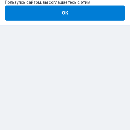
Пользуясь сайтом, вы соглашаетесь с этим
ОК
8-800-555-22-41
Демо Catapulto
Для кого
Тарифы
Информация
О компании
192012, Санкт-Петербург, пр. Обуховской Обороны, 120Б
© Catapulto 2013-
2026