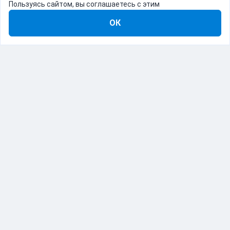
Пользуясь сайтом, вы соглашаетесь с этим
ОК
8-800-555-22-41
Демо Catapulto
Для кого
Тарифы
Информация
О компании
192012, Санкт-Петербург, пр. Обуховской Обороны, 120Б
© Catapulto 2013-
2026