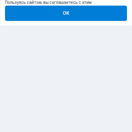
Пользуясь сайтом, вы соглашаетесь с этим
ОК
8-800-555-22-41
Демо Catapulto
Для кого
Тарифы
Информация
О компании
192012, Санкт-Петербург, пр. Обуховской Обороны, 120Б
© Catapulto 2013-
2026