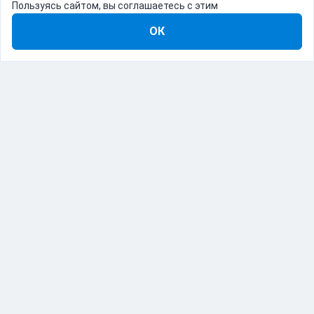
Пользуясь сайтом, вы соглашаетесь с этим
ОК
8-800-555-22-41
Демо Catapulto
Для кого
Тарифы
Информация
О компании
192012, Санкт-Петербург, пр. Обуховской Обороны, 120Б
© Catapulto 2013-
2026