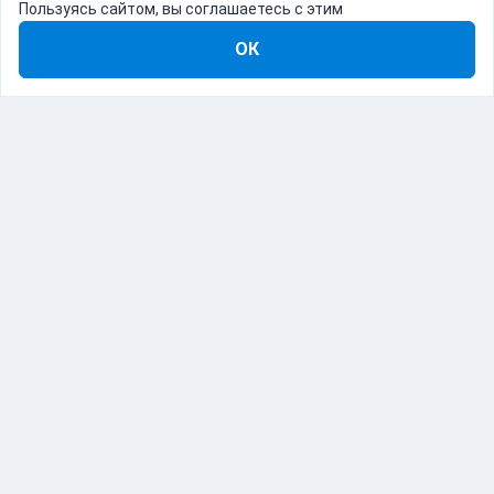
Пользуясь сайтом, вы соглашаетесь с этим
ОК
8-800-555-22-41
Демо Catapulto
Для кого
Тарифы
Информация
О компании
192012, Санкт-Петербург, пр. Обуховской Обороны, 120Б
© Catapulto 2013-
2026