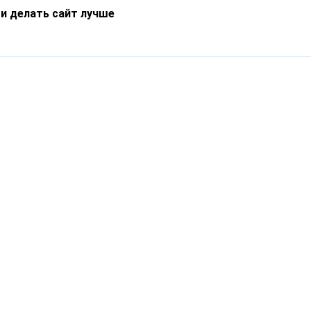
 и делать сайт лучше
Информация
О компании
Новости
Что такое Catapulto
Частые вопросы
Службы доставки
Реферальная программа
Нам доверяют
Публичная оферта
Кейсы
Политика обработки
Блог
персональных данных
Контакты
т-Петербург, пр. Обуховской Обороны, 120Б