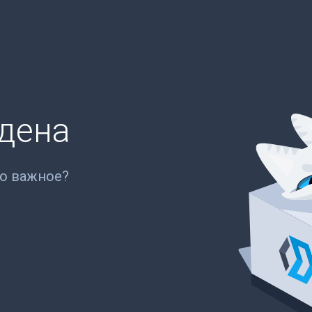
йдена
то важное?