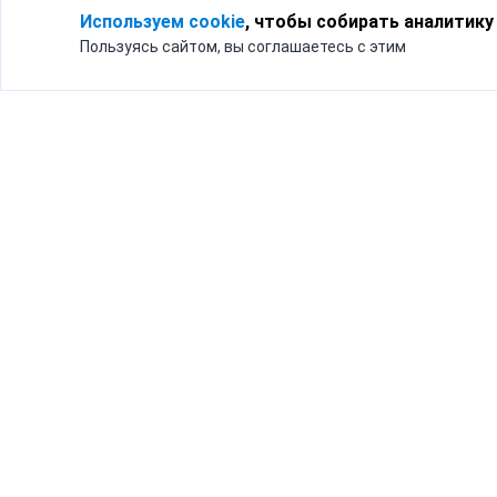
Используем cookie
, чтобы собирать аналитику
Пользуясь сайтом, вы соглашаетесь с этим
Для кого
Тарифы
Бизнесу
Доставка по России
Частным лицам
Интернет-магазинам
Доставка для бизнеса
192012, Санк
и интернет-магазинов