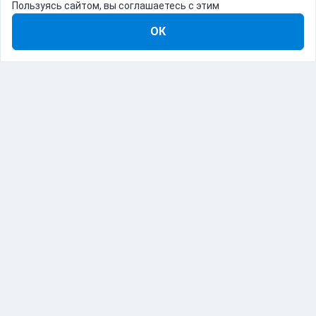
Пользуясь сайтом, вы соглашаетесь с этим
ОК
8-800-555-22-41
Демо Catapulto
Для кого
Тарифы
Информация
О компании
192012, Санкт-Петербург, пр. Обуховской Обороны, 120Б
© Catapulto 2013-
2026