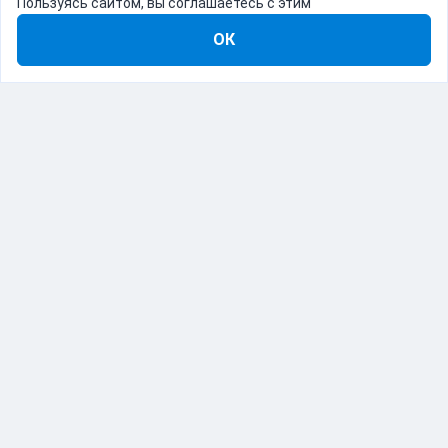
Пользуясь сайтом, вы соглашаетесь с этим
ОК
8-800-555-22-41
Демо Catapulto
Для кого
Тарифы
Информация
О компании
192012, Санкт-Петербург, пр. Обуховской Обороны, 120Б
© Catapulto 2013-
2026