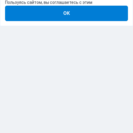
Пользуясь сайтом, вы соглашаетесь с этим
ОК
8-800-555-22-41
Демо Catapulto
Для кого
Тарифы
Информация
О компании
192012, Санкт-Петербург, пр. Обуховской Обороны, 120Б
© Catapulto 2013-
2026