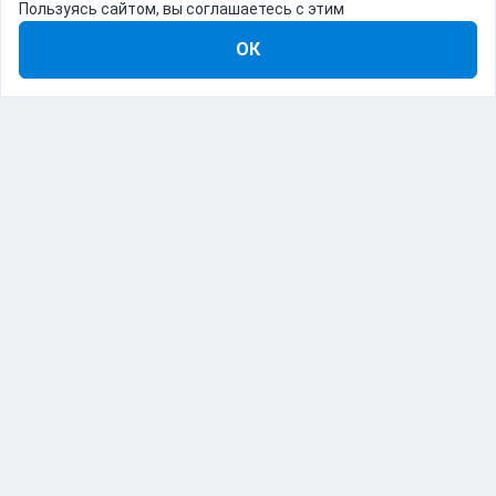
Пользуясь сайтом, вы соглашаетесь с этим
ОК
8-800-555-22-41
Демо Catapulto
Для кого
Тарифы
Информация
О компании
192012, Санкт-Петербург, пр. Обуховской Обороны, 120Б
© Catapulto 2013-
2026