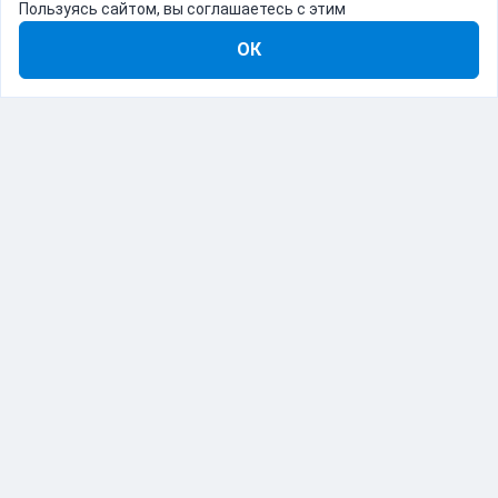
Пользуясь сайтом, вы соглашаетесь с этим
ОК
8-800-555-22-41
Демо Catapulto
Для кого
Тарифы
Информация
О компании
192012, Санкт-Петербург, пр. Обуховской Обороны, 120Б
© Catapulto 2013-
2026