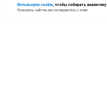
Используем cookie
, чтобы собирать аналитику
Пользуясь сайтом, вы соглашаетесь с этим
Для кого
Тарифы
Бизнесу
Доставка по России
Частным лицам
Интернет-магазинам
Доставка для бизнеса
192012, Санк
и интернет-магазинов