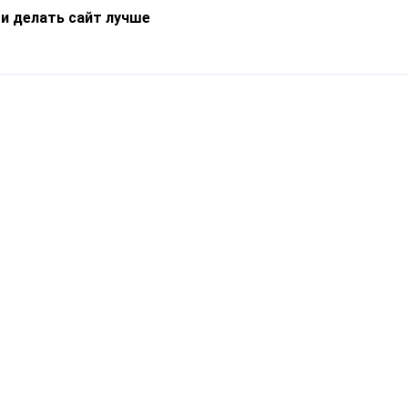
 и делать сайт лучше
Информация
О компании
Новости
Что такое Catapulto
Частые вопросы
Службы доставки
Реферальная программа
Нам доверяют
Публичная оферта
Кейсы
Политика обработки
Блог
персональных данных
Контакты
т-Петербург, пр. Обуховской Обороны, 120Б