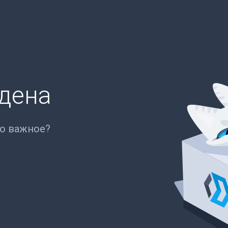
йдена
то важное?