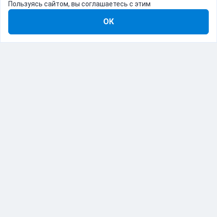
Пользуясь сайтом, вы соглашаетесь с этим
ОК
8-800-555-22-41
Демо Catapulto
Для кого
Тарифы
Информация
О компании
192012, Санкт-Петербург, пр. Обуховской Обороны, 120Б
© Catapulto 2013-
2026