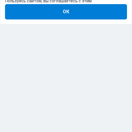
Пользуясь сайтом, вы соглашаетесь с этим
ОК
8-800-555-22-41
Демо Catapulto
Для кого
Тарифы
Информация
О компании
192012, Санкт-Петербург, пр. Обуховской Обороны, 120Б
© Catapulto 2013-
2026