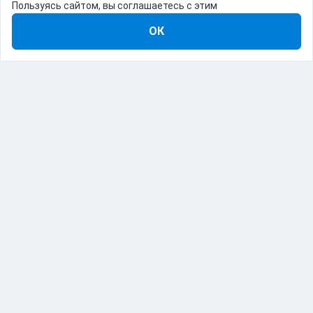
Пользуясь сайтом, вы соглашаетесь с этим
ОК
8-800-555-22-41
Демо Catapulto
Для кого
Тарифы
Информация
О компании
192012, Санкт-Петербург, пр. Обуховской Обороны, 120Б
© Catapulto 2013-
2026