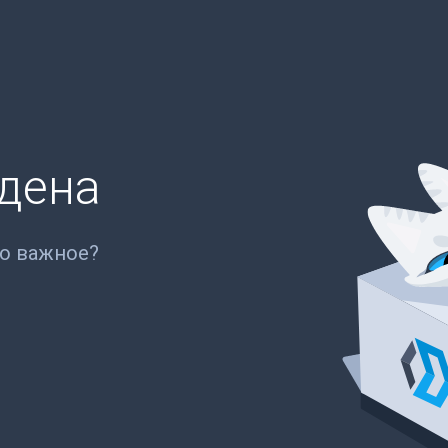
йдена
то важное?