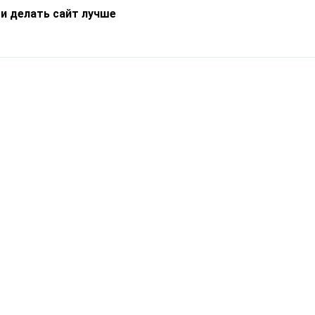
 и делать сайт лучше
Информация
О компании
Новости
Что такое Catapulto
Частые вопросы
Службы доставки
Реферальная программа
Нам доверяют
Публичная оферта
Кейсы
Политика обработки
Блог
персональных данных
Контакты
т-Петербург, пр. Обуховской Обороны, 120Б