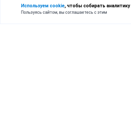
Используем cookie
, чтобы собирать аналитику
Пользуясь сайтом, вы соглашаетесь с этим
Для кого
Тарифы
Бизнесу
Доставка по России
Частным лицам
Интернет-магазинам
Доставка для бизнеса
192012, Санк
и интернет-магазинов