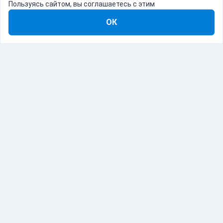
Пользуясь сайтом, вы соглашаетесь с этим
ОК
8-800-555-22-41
Демо Catapulto
Для кого
Тарифы
Информация
О компании
192012, Санкт-Петербург, пр. Обуховской Обороны, 120Б
© Catapulto 2013-
2026