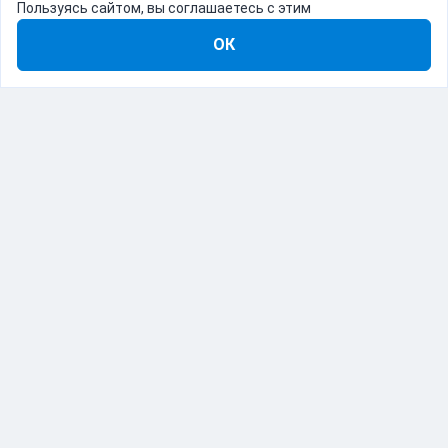
Пользуясь сайтом, вы соглашаетесь с этим
ОК
8-800-555-22-41
Демо Catapulto
Для кого
Тарифы
Информация
О компании
192012, Санкт-Петербург, пр. Обуховской Обороны, 120Б
© Catapulto 2013-
2026