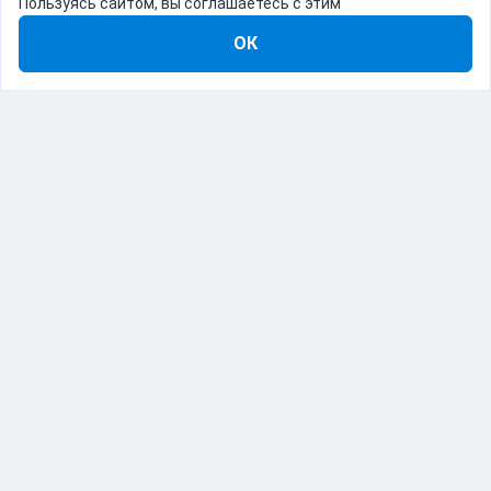
Пользуясь сайтом, вы соглашаетесь с этим
ОК
8-800-555-22-41
Демо Catapulto
Для кого
Тарифы
Информация
О компании
192012, Санкт-Петербург, пр. Обуховской Обороны, 120Б
© Catapulto 2013-
2026