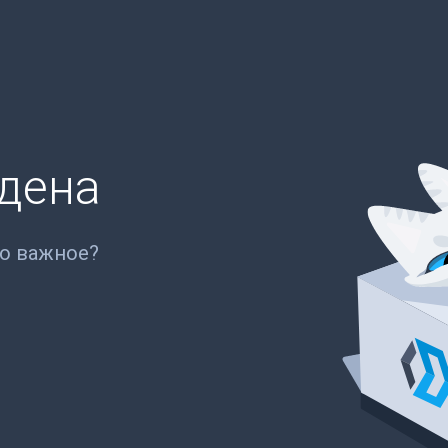
йдена
то важное?