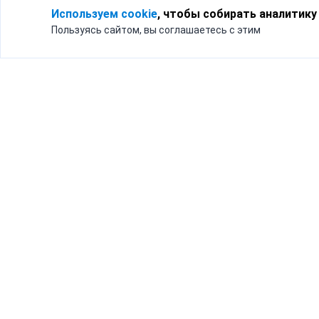
Используем cookie
, чтобы собирать аналитику
Пользуясь сайтом, вы соглашаетесь с этим
Для кого
Тарифы
Бизнесу
Доставка по России
Частным лицам
Интернет-магазинам
Доставка для бизнеса
192012, Санк
и интернет-магазинов