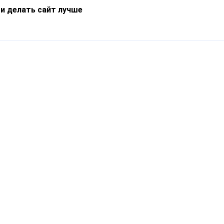
 и делать сайт лучше
Информация
О компании
Новости
Что такое Catapulto
Частые вопросы
Службы доставки
Реферальная программа
Нам доверяют
Публичная оферта
Кейсы
Политика обработки
Блог
персональных данных
Контакты
т-Петербург, пр. Обуховской Обороны, 120Б