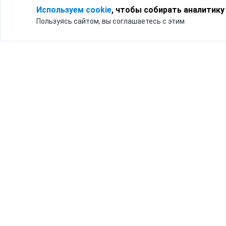
Используем cookie
, чтобы собирать аналитику
Пользуясь сайтом, вы соглашаетесь с этим
Для кого
Тарифы
Бизнесу
Доставка по России
Частным лицам
Интернет-магазинам
Доставка для бизнеса
192012, Санк
и интернет-магазинов