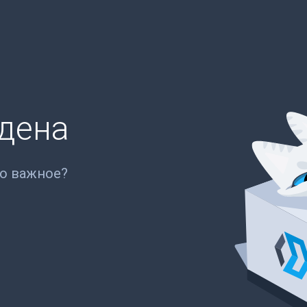
йдена
то важное?