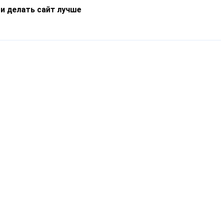
 и делать сайт лучше
Информация
О компании
Новости
Что такое Catapulto
Частые вопросы
Службы доставки
Реферальная программа
Нам доверяют
Публичная оферта
Кейсы
Политика обработки
Блог
персональных данных
Контакты
т-Петербург, пр. Обуховской Обороны, 120Б