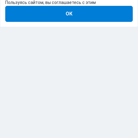
Пользуясь сайтом, вы соглашаетесь с этим
ОК
8-800-555-22-41
Демо Catapulto
Для кого
Тарифы
Информация
О компании
192012, Санкт-Петербург, пр. Обуховской Обороны, 120Б
© Catapulto 2013-
2026