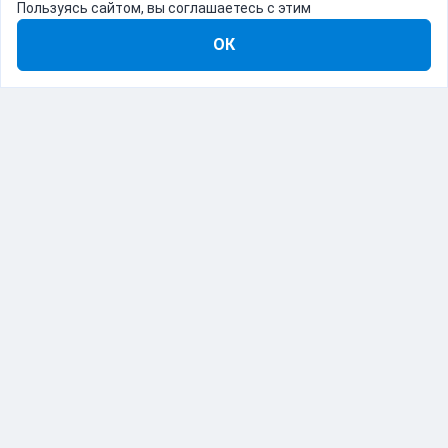
Пользуясь сайтом, вы соглашаетесь с этим
ОК
8-800-555-22-41
Демо Catapulto
Для кого
Тарифы
Информация
О компании
192012, Санкт-Петербург, пр. Обуховской Обороны, 120Б
© Catapulto 2013-
2026