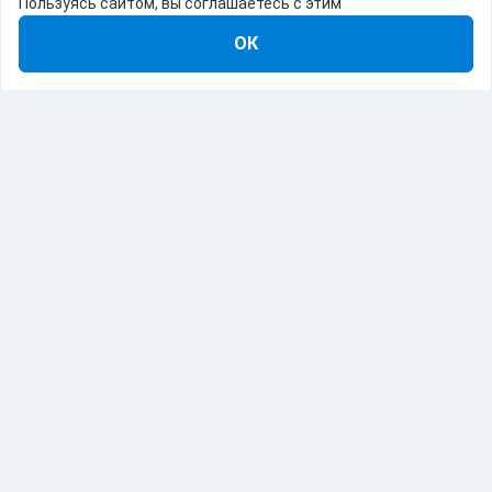
Пользуясь сайтом, вы соглашаетесь с этим
ОК
8-800-555-22-41
Демо Catapulto
Для кого
Тарифы
Информация
О компании
192012, Санкт-Петербург, пр. Обуховской Обороны, 120Б
© Catapulto 2013-
2026