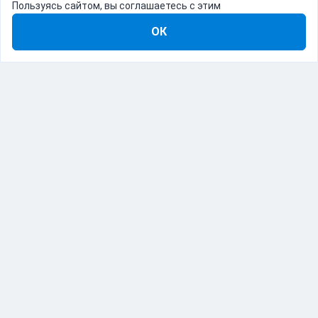
Пользуясь сайтом, вы соглашаетесь с этим
ОК
8-800-555-22-41
Демо Catapulto
Для кого
Тарифы
Информация
О компании
192012, Санкт-Петербург, пр. Обуховской Обороны, 120Б
© Catapulto 2013-
2026