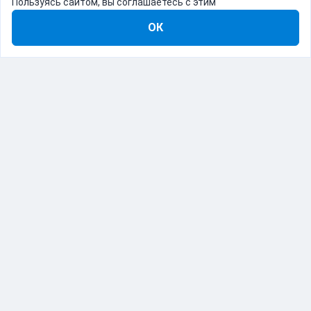
Пользуясь сайтом, вы соглашаетесь с этим
ОК
8-800-555-22-41
Демо Catapulto
Для кого
Тарифы
Информация
О компании
192012, Санкт-Петербург, пр. Обуховской Обороны, 120Б
© Catapulto 2013-
2026